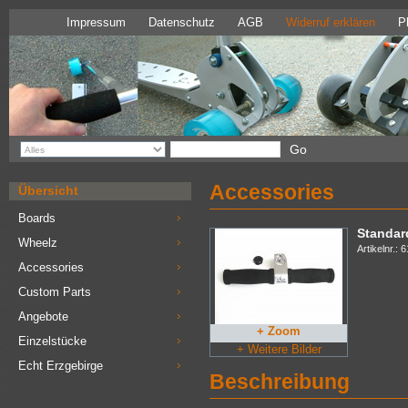
Impressum
Datenschutz
AGB
Widerruf erklären
P
Accessories
Übersicht
Boards
Standar
Wheelz
Artikelnr.:
Accessories
Custom Parts
Angebote
+ Zoom
Einzelstücke
+ Weitere Bilder
Echt Erzgebirge
Beschreibung